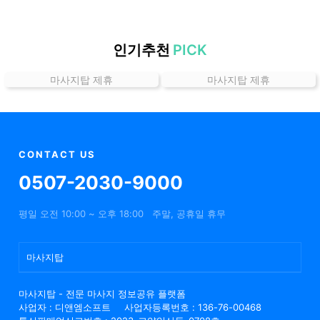
할
인
정
인기추천
PICK
보
마사지탑 제휴
마사지탑 제휴
샵
추
천
CONTACT US
0507-2030-9000
평일 오전 10:00 ~ 오후 18:00
주말, 공휴일 휴무
마사지탑
마사지탑 - 전문 마사지 정보공유 플랫폼
사업자 : 디앤엠소프트
사업자등록번호 : 136-76-00468