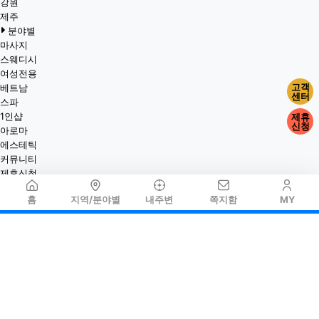
강원
제주
분야별
마사지
스웨디시
여성전용
고객
베트남
센터
스파
1인샵
제휴
신청
아로마
에스테틱
커뮤니티
제휴신청
홈
지역/분야별
내주변
쪽지함
MY