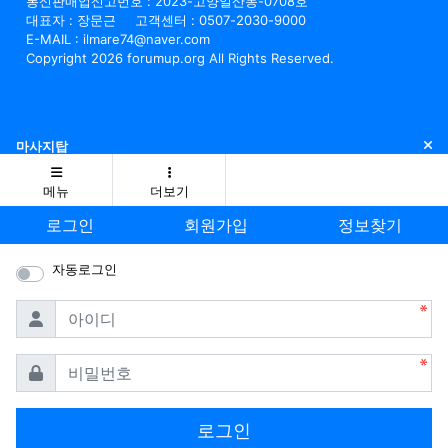
통신판매업신고번호 : 2023-고양일산동-0708호
대표자 : 장문근
고객센터 : 0507-2030-9000
E-MAIL : ilmare74@naver.com
Copyright 2026 forumup.org All Rights Reserved.
닫
마사지탑
메뉴
더보기
로그인
회원가입
정보찾기
자동로그인
필수
아이디
필수
비밀번호
로그인