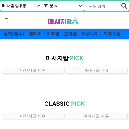
서울 망우동
분야
메뉴
공지(필독)
홈케어
지역별
분야별
커뮤니티
제휴신청
서
울
마사지탑
PICK
망
우
마사지탑 제휴
마사지탑 제휴
동
잘
하
는
곳
CLASSIC
PICK
가
격
마사지탑 제휴
마사지탑 제휴
위
치