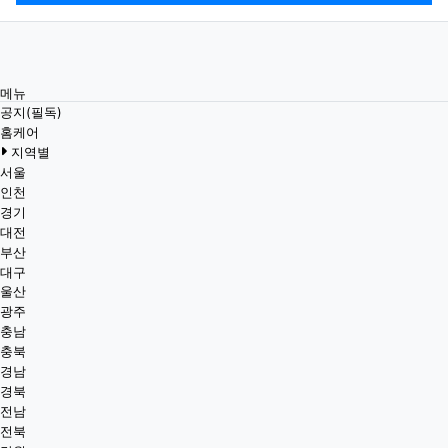
메뉴
공지(필독)
홈케어
지역별
서울
인천
경기
대전
부산
대구
울산
광주
충남
충북
경남
경북
전남
전북