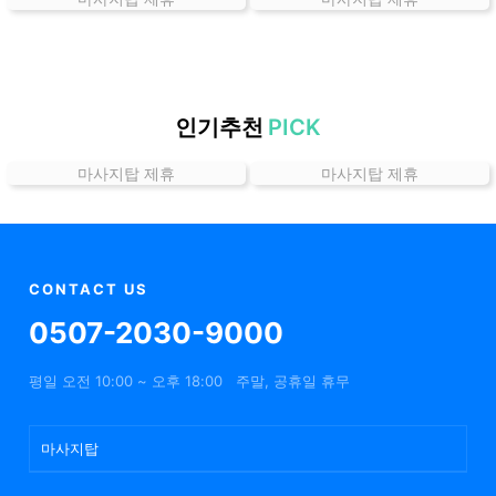
는
곳
가
격
위
인기추천
PICK
치
마사지탑 제휴
마사지탑 제휴
할
인
정
보
샵
CONTACT US
추
0507-2030-9000
천
평일 오전 10:00 ~ 오후 18:00
주말, 공휴일 휴무
마사지탑