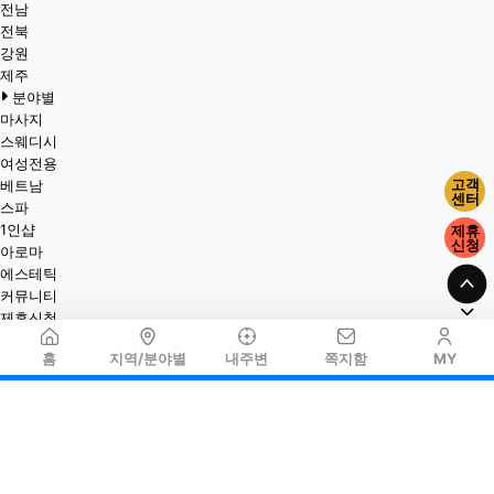
전남
전북
강원
제주
분야별
마사지
스웨디시
여성전용
고객
베트남
센터
스파
1인샵
제휴
신청
아로마
에스테틱
커뮤니티
제휴신청
홈
지역/분야별
내주변
쪽지함
MY