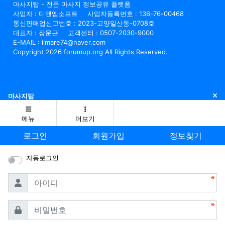
마사지탑 - 전문 마사지 정보공유 플랫폼
사업자 : 디앤엠소프트
사업자등록번호 : 136-76-00468
통신판매업신고번호 : 2023-고양일산동-0708호
대표자 : 장문근
고객센터 : 0507-2030-9000
E-MAIL : ilmare74@naver.com
Copyright 2026 forumup.org All Rights Reserved.
닫
마사지탑
메뉴
더보기
로그인
회원가입
정보찾기
자동로그인
필수
아이디
필수
비밀번호