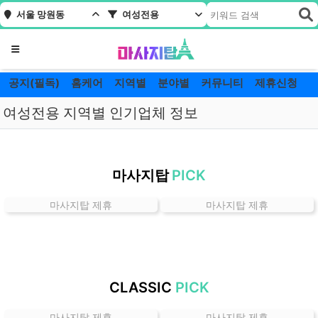
서울 망원동
여성전용
메뉴
공지(필독)
홈케어
지역별
분야별
커뮤니티
제휴신청
여성전용 지역별 인기업체 정보
서
울
마사지탑
PICK
망
원
마사지탑 제휴
마사지탑 제휴
동
여
성
전
용
CLASSIC
PICK
잘
하
마사지탑 제휴
마사지탑 제휴