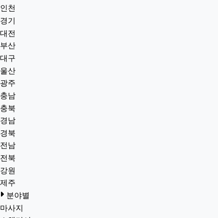
인천
경기
대전
부산
대구
울산
광주
충남
충북
경남
경북
전남
전북
강원
제주
분야별
마사지