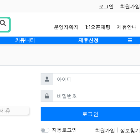
로그인
회원가입
운영자쪽지
1:1오픈채팅
제휴안내
사
커뮤니티
제휴신청
필수
아이디
필수
비밀번호
 제휴
로그인
자동로그인
회원가입
정보찾기