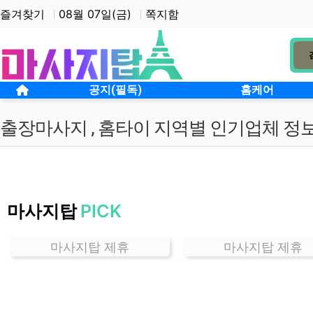
상단 네비
즐겨찾기
08월 07일(금)
쪽지함
메인 메뉴
홈으로
공지(필독)
홈케어
출장마사지 , 홈타이 지역별 인기업체 정
서
울
마사지탑
PICK
망
원
동
마사지탑 제휴
마사지탑 제휴
홈
케
어
잘