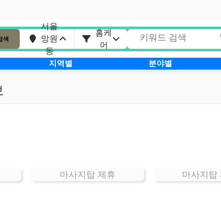
서울
홈케
망원
검색
어
동
지역별
분야별
보
마사지탑 제휴
마사지탑