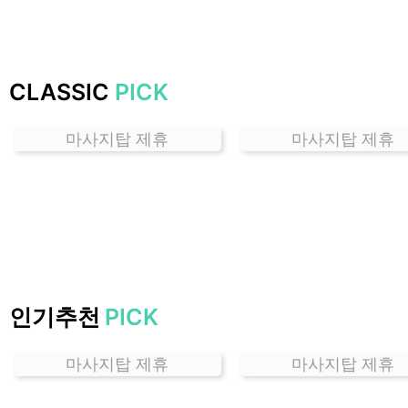
하
는
곳
가
CLASSIC
PICK
격
위
마사지탑 제휴
마사지탑 제휴
치
할
인
정
보
샵
추
천
인기추천
PICK
마사지탑 제휴
마사지탑 제휴