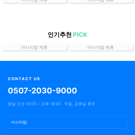
곳
가
격
위
치
인기추천
PICK
할
마사지탑 제휴
마사지탑 제휴
인
정
보
샵
추
CONTACT US
천
0507-2030-9000
평일 오전 10:00 ~ 오후 18:00
주말, 공휴일 휴무
마사지탑