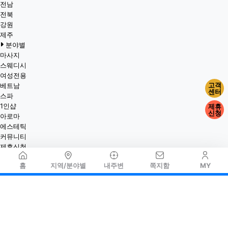
전남
전북
강원
제주
분야별
마사지
스웨디시
여성전용
고객
베트남
센터
스파
1인샵
제휴
신청
아로마
에스테틱
커뮤니티
제휴신청
홈
지역/분야별
내주변
쪽지함
MY