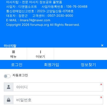
마사지탑 - 전문 마사지 정보공유 플랫폼
사업자 : 디앤엠소프트
사업자등록번호 : 136-76-00468
통신판매업신고번호 : 2023-고양일산동-0708호
대표자 : 장문근
고객센터 : 0507-2030-9000
E-MAIL : ilmare74@naver.com
Copyright 2026 forumup.org All Rights Reserved.
닫
마사지탑
메뉴
더보기
로그인
회원가입
정보찾기
자동로그인
필수
아이디
필수
비밀번호