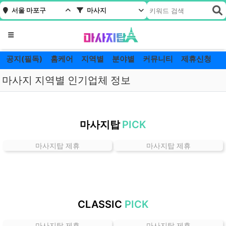
서울 마포구
마사지
메뉴
공지(필독)
홈케어
지역별
분야별
커뮤니티
제휴신청
마사지 지역별 인기업체 정보
서
울
마사지탑
PICK
마
포
마사지탑 제휴
마사지탑 제휴
구
마
사
지
잘
CLASSIC
PICK
하
는
마사지탑 제휴
마사지탑 제휴