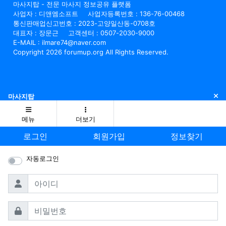
마사지탑 - 전문 마사지 정보공유 플랫폼
사업자 : 디앤엠소프트
사업자등록번호 : 136-76-00468
통신판매업신고번호 : 2023-고양일산동-0708호
대표자 : 장문근
고객센터 : 0507-2030-9000
E-MAIL : ilmare74@naver.com
Copyright 2026 forumup.org All Rights Reserved.
닫
마사지탑
메뉴
더보기
로그인
회원가입
정보찾기
자동로그인
필수
아이디
필수
비밀번호