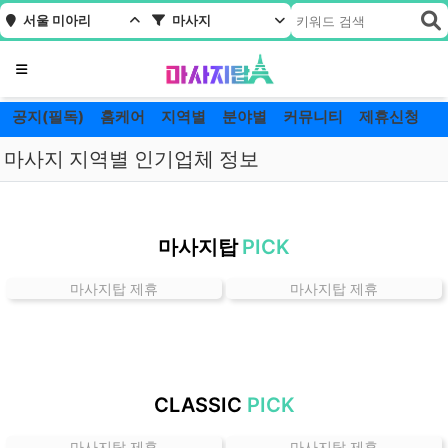
서울 미아리
마사지
메뉴
공지(필독)
홈케어
지역별
분야별
커뮤니티
제휴신청
마사지 지역별 인기업체 정보
서
울
마사지탑
PICK
미
아
마사지탑 제휴
마사지탑 제휴
리
마
사
지
잘
CLASSIC
PICK
하
는
마사지탑 제휴
마사지탑 제휴