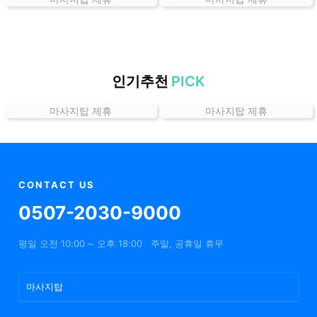
곳
가
격
위
치
인기추천
PICK
할
마사지탑 제휴
마사지탑 제휴
인
정
보
샵
추
CONTACT US
천
0507-2030-9000
평일 오전 10:00 ~ 오후 18:00
주말, 공휴일 휴무
마사지탑