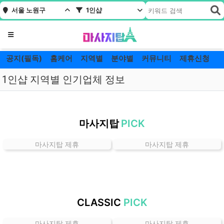
서울 노원구
1인샵
메뉴
공지(필독)
홈케어
지역별
분야별
커뮤니티
제휴신청
1인샵 지역별 인기업체 정보
서
울
마사지탑
PICK
노
원
마사지탑 제휴
마사지탑 제휴
구
1
인
샵
잘
CLASSIC
PICK
하
는
마사지탑 제휴
마사지탑 제휴