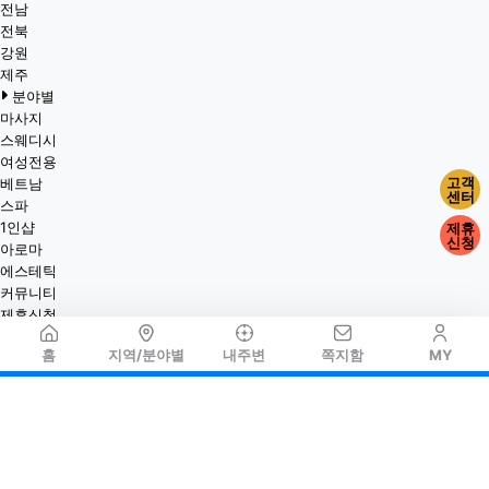
전남
전북
강원
제주
분야별
마사지
스웨디시
여성전용
고객
베트남
센터
스파
1인샵
제휴
신청
아로마
에스테틱
커뮤니티
제휴신청
홈
지역/분야별
내주변
쪽지함
MY