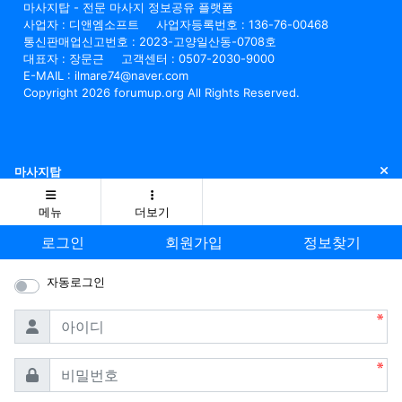
마사지탑 - 전문 마사지 정보공유 플랫폼
사업자 : 디앤엠소프트
사업자등록번호 : 136-76-00468
통신판매업신고번호 : 2023-고양일산동-0708호
대표자 : 장문근
고객센터 : 0507-2030-9000
E-MAIL : ilmare74@naver.com
Copyright 2026 forumup.org All Rights Reserved.
닫
마사지탑
메뉴
더보기
로그인
회원가입
정보찾기
자동로그인
필수
아이디
필수
비밀번호