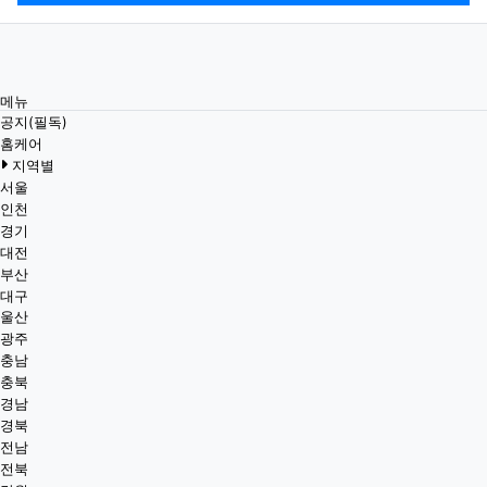
메뉴
공지(필독)
홈케어
지역별
서울
인천
경기
대전
부산
대구
울산
광주
충남
충북
경남
경북
전남
전북