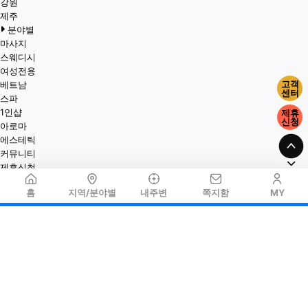
강원
제주
분야별
마사지
스웨디시
여성전용
고객
베트남
센터
스파
1인샵
제휴
신청
아로마
에스테틱
커뮤니티
제휴신청
홈
지역/분야별
내주변
쪽지함
MY