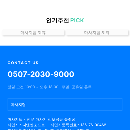
할
인
정
인기추천
PICK
보
마사지탑 제휴
마사지탑 제휴
샵
추
천
CONTACT US
0507-2030-9000
평일 오전 10:00 ~ 오후 18:00
주말, 공휴일 휴무
마사지탑
마사지탑 - 전문 마사지 정보공유 플랫폼
사업자 : 디앤엠소프트
사업자등록번호 : 136-76-00468