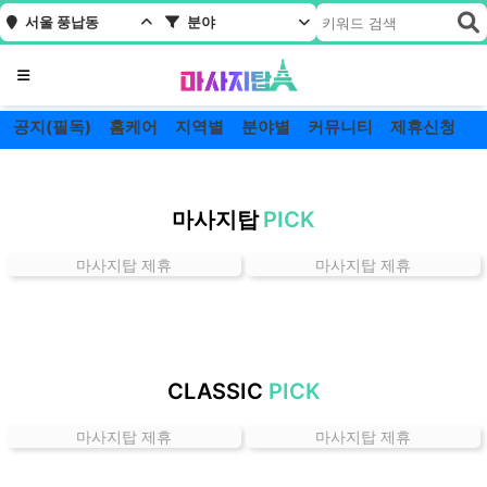
서울 풍납동
분야
메뉴
공지(필독)
홈케어
지역별
분야별
커뮤니티
제휴신청
서
울
마사지탑
PICK
풍
납
마사지탑 제휴
마사지탑 제휴
동
잘
하
는
곳
CLASSIC
PICK
가
격
마사지탑 제휴
마사지탑 제휴
위
치