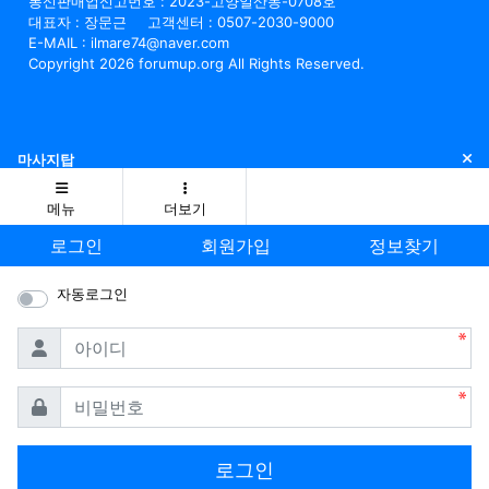
통신판매업신고번호 : 2023-고양일산동-0708호
대표자 : 장문근
고객센터 : 0507-2030-9000
E-MAIL : ilmare74@naver.com
Copyright 2026 forumup.org All Rights Reserved.
닫
마사지탑
메뉴
더보기
로그인
회원가입
정보찾기
자동로그인
필수
아이디
필수
비밀번호
로그인