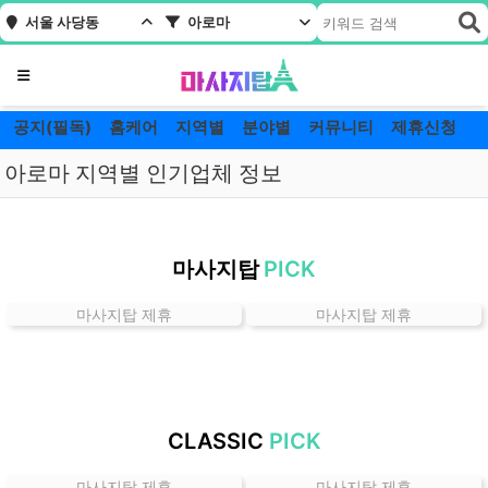
서울 사당동
아로마
메뉴
공지(필독)
홈케어
지역별
분야별
커뮤니티
제휴신청
아로마 지역별 인기업체 정보
서
울
마사지탑
PICK
사
당
마사지탑 제휴
마사지탑 제휴
동
아
로
마
잘
CLASSIC
PICK
하
는
마사지탑 제휴
마사지탑 제휴