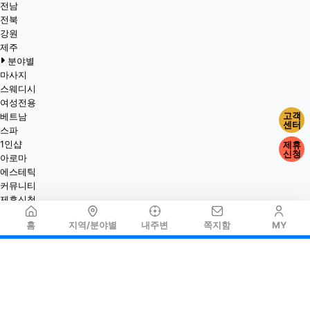
전남
전북
강원
제주
분야별
마사지
스웨디시
여성전용
고객
베트남
센터
스파
1인샵
제휴
신청
아로마
에스테틱
커뮤니티
제휴신청
홈
지역/분야별
내주변
쪽지함
MY