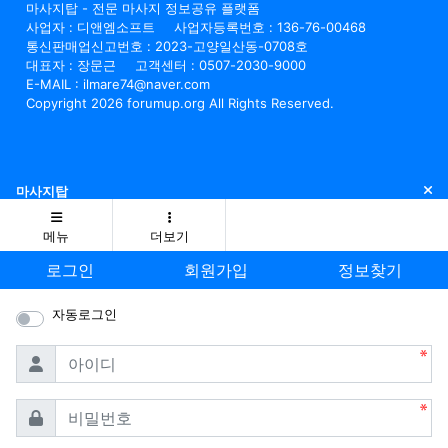
마사지탑 - 전문 마사지 정보공유 플랫폼
사업자 : 디앤엠소프트
사업자등록번호 : 136-76-00468
통신판매업신고번호 : 2023-고양일산동-0708호
대표자 : 장문근
고객센터 : 0507-2030-9000
E-MAIL : ilmare74@naver.com
Copyright 2026 forumup.org All Rights Reserved.
닫
마사지탑
메뉴
더보기
로그인
회원가입
정보찾기
자동로그인
필수
아이디
필수
비밀번호