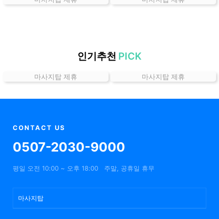
곳
가
격
위
치
인기추천
PICK
할
마사지탑 제휴
마사지탑 제휴
인
정
보
샵
추
CONTACT US
천
0507-2030-9000
평일 오전 10:00 ~ 오후 18:00
주말, 공휴일 휴무
마사지탑