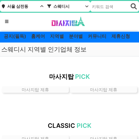
서울 삼전동
스웨디시
메뉴
공지(필독)
홈케어
지역별
분야별
커뮤니티
제휴신청
스웨디시 지역별 인기업체 정보
서
울
마사지탑
PICK
삼
전
마사지탑 제휴
마사지탑 제휴
동
스
웨
디
시
CLASSIC
PICK
잘
하
마사지탑 제휴
마사지탑 제휴