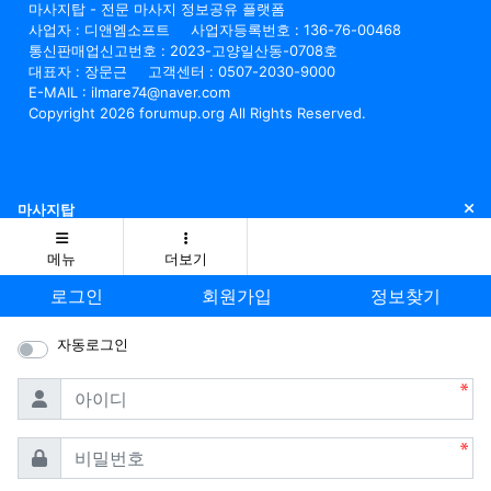
마사지탑 - 전문 마사지 정보공유 플랫폼
사업자 : 디앤엠소프트
사업자등록번호 : 136-76-00468
통신판매업신고번호 : 2023-고양일산동-0708호
대표자 : 장문근
고객센터 : 0507-2030-9000
E-MAIL : ilmare74@naver.com
Copyright 2026 forumup.org All Rights Reserved.
닫
마사지탑
메뉴
더보기
로그인
회원가입
정보찾기
자동로그인
필수
아이디
필수
비밀번호