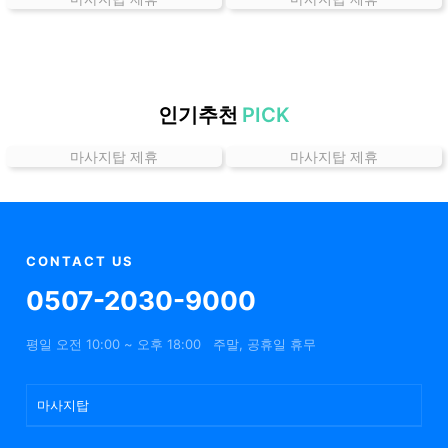
는
곳
가
격
위
인기추천
PICK
치
마사지탑 제휴
마사지탑 제휴
할
인
정
보
샵
CONTACT US
추
0507-2030-9000
천
평일 오전 10:00 ~ 오후 18:00
주말, 공휴일 휴무
마사지탑