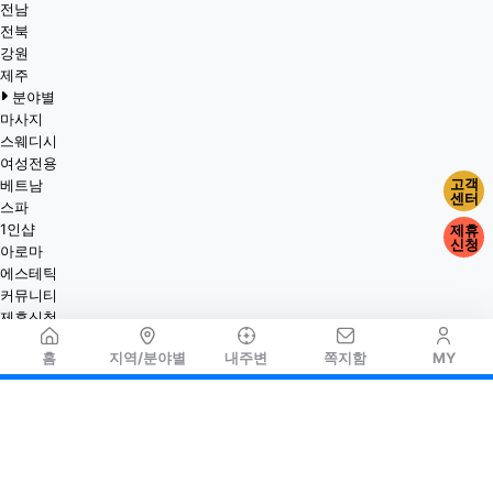
전남
전북
강원
제주
분야별
마사지
스웨디시
여성전용
고객
베트남
센터
스파
1인샵
제휴
신청
아로마
에스테틱
커뮤니티
제휴신청
홈
지역/분야별
내주변
쪽지함
MY