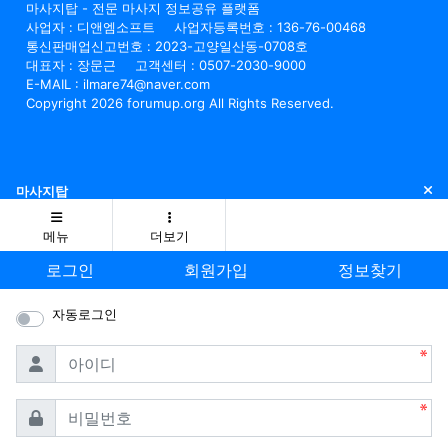
마사지탑 - 전문 마사지 정보공유 플랫폼
사업자 : 디앤엠소프트
사업자등록번호 : 136-76-00468
통신판매업신고번호 : 2023-고양일산동-0708호
대표자 : 장문근
고객센터 : 0507-2030-9000
E-MAIL : ilmare74@naver.com
Copyright 2026 forumup.org All Rights Reserved.
닫
마사지탑
메뉴
더보기
로그인
회원가입
정보찾기
자동로그인
필수
아이디
필수
비밀번호