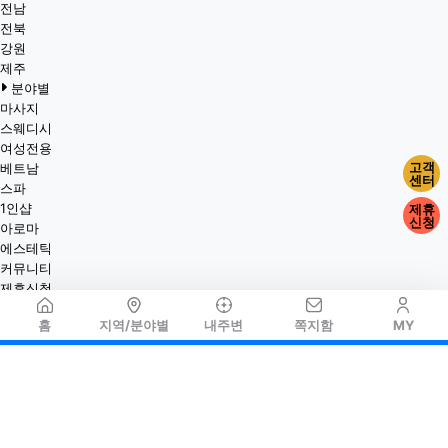
전남
전북
강원
제주
분야별
마사지
스웨디시
여성전용
고객
베트남
센터
스파
1인샵
제휴
신청
아로마
에스테틱
커뮤니티
제휴신청
홈
지역/분야별
내주변
쪽지함
MY