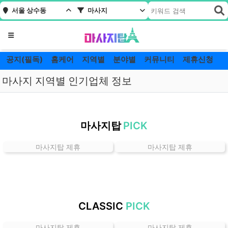
서울 상수동
마사지
메뉴
공지(필독)
홈케어
지역별
분야별
커뮤니티
제휴신청
마사지 지역별 인기업체 정보
서
울
마사지탑
PICK
상
수
마사지탑 제휴
마사지탑 제휴
동
마
사
지
잘
CLASSIC
PICK
하
는
마사지탑 제휴
마사지탑 제휴