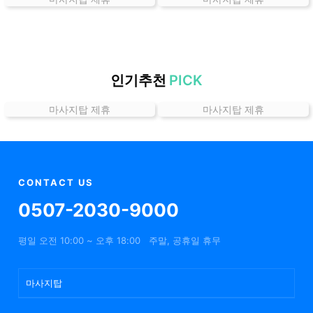
곳
가
격
위
치
인기추천
PICK
할
마사지탑 제휴
마사지탑 제휴
인
정
보
샵
추
CONTACT US
천
0507-2030-9000
평일 오전 10:00 ~ 오후 18:00
주말, 공휴일 휴무
마사지탑