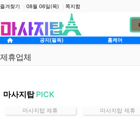
상단 네비
즐겨찾기
08월 06일(목)
쪽지함
메인 메뉴
홈으로
공지(필독)
홈케어
제휴업체
서
울
마사지탑
PICK
서
빙
고
마사지탑 제휴
마사지탑 제휴
잘
하
는
곳