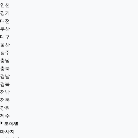
인천
경기
대전
부산
대구
울산
광주
충남
충북
경남
경북
전남
전북
강원
제주
분야별
마사지