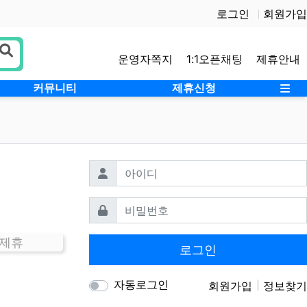
로그인
회원가입
운영자쪽지
1:1오픈채팅
제휴안내
사
커뮤니티
제휴신청
필수
아이디
필수
비밀번호
 제휴
로그인
자동로그인
회원가입
정보찾기