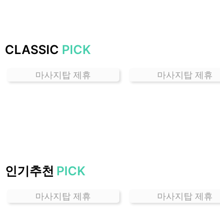
가
격
위
치
CLASSIC
PICK
할
인
마사지탑 제휴
마사지탑 제휴
정
보
샵
추
천
인기추천
PICK
마사지탑 제휴
마사지탑 제휴