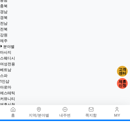
충남
충북
경남
경북
전남
전북
강원
제주
분야별
마사지
스웨디시
여성전용
고객
베트남
센터
스파
1인샵
제휴
신청
아로마
에스테틱
커뮤니티
제휴신청
홈
지역/분야별
내주변
쪽지함
MY