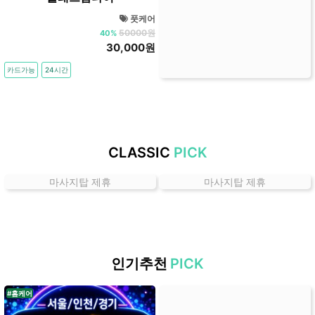
곳
풋케어
가
50000원
40%
격
30,000원
위
카드가능
24시간
치
할
인
정
보
CLASSIC
PICK
샵
추
마사지탑 제휴
마사지탑 제휴
천
인기추천
PICK
#홈케어