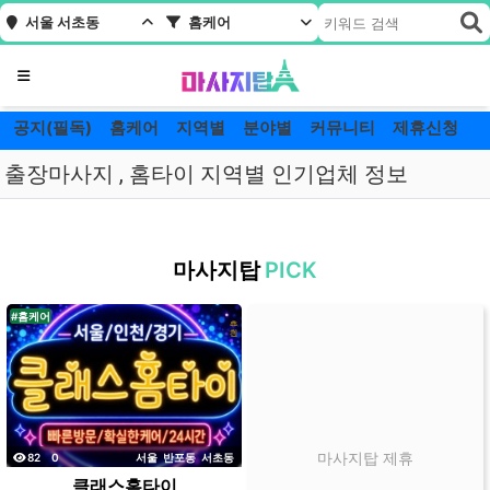
서울 서초동
홈케어
메뉴
공지(필독)
홈케어
지역별
분야별
커뮤니티
제휴신청
출장마사지 , 홈타이 지역별 인기업체 정보
서
울
마사지탑
PICK
서
초
#홈케어
동
홈
케
어
잘
하
조회
댓글
마사지탑 제휴
82
0
서울
반포동
서초동
는
클래스홈타이