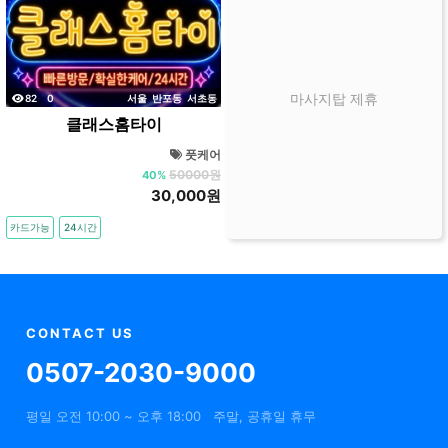
조회
댓글
마사지탑 제휴
82
0
서울
반포동
서초동
클래스홈타이
풋케어
50000원
40%
30,000원
카드가능
24시간
CONTACT US
0507-2030-9000
평일 오전 10:00 ~ 오후 18:00
주말, 공휴일 휴무