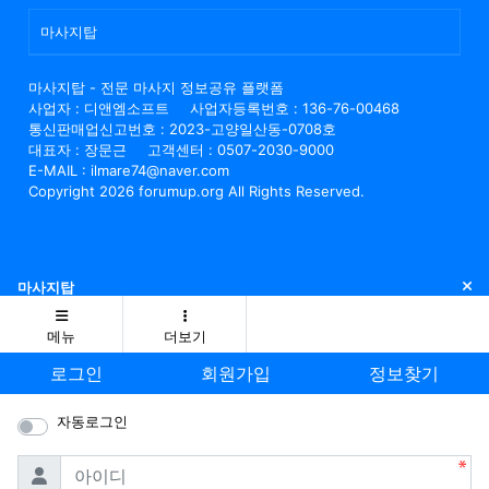
마사지탑
마사지탑 - 전문 마사지 정보공유 플랫폼
사업자 : 디앤엠소프트
사업자등록번호 : 136-76-00468
통신판매업신고번호 : 2023-고양일산동-0708호
대표자 : 장문근
고객센터 : 0507-2030-9000
E-MAIL : ilmare74@naver.com
Copyright 2026 forumup.org All Rights Reserved.
닫
마사지탑
메뉴
더보기
로그인
회원가입
정보찾기
자동로그인
필수
아이디