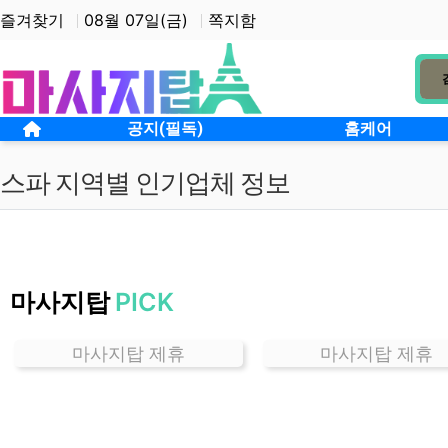
상단 네비
즐겨찾기
08월 07일(금)
쪽지함
메인 메뉴
홈으로
공지(필독)
홈케어
스파 지역별 인기업체 정보
서
울
마사지탑
PICK
서
교
동
마사지탑 제휴
마사지탑 제휴
스
파
잘
하