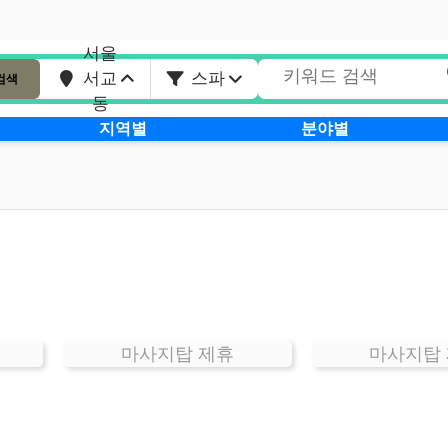
서울
서교
스파
검색
동
지역별
분야별
마사지탑 제휴
마사지탑