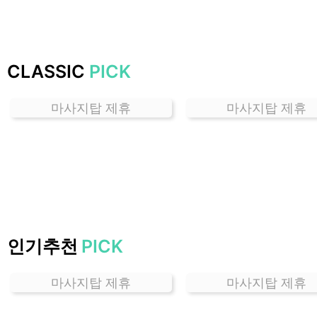
는
곳
가
격
CLASSIC
PICK
위
치
마사지탑 제휴
마사지탑 제휴
할
인
정
보
샵
추
천
인기추천
PICK
마사지탑 제휴
마사지탑 제휴