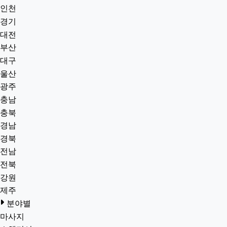
인천
경기
대전
부산
대구
울산
광주
충남
충북
경남
경북
전남
전북
강원
제주
분야별
마사지