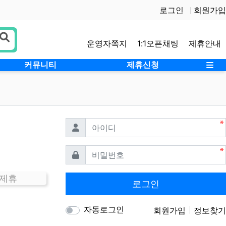
로그인
회원가입
운영자쪽지
1:1오픈채팅
제휴안내
사
커뮤니티
제휴신청
필수
아이디
필수
비밀번호
 제휴
로그인
자동로그인
회원가입
정보찾기