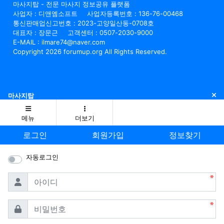
마사지탑 - 전문 마사지 정보공유 플랫폼
사업자 : 디앤엠소프트
사업자등록번호 : 136-76-00468
통신판매업신고번호 : 2023-고양일산동-0708호
대표자 : 장문근
고객센터 : 0507-2030-9000
E-MAIL : ilmare74@naver.com
Copyright 2026 forumup.org All Rights Reserved.
닫
마사지탑
메뉴
더보기
로그인
회원가입
정보찾기
자동로그인
필수
아이디
필수
비밀번호