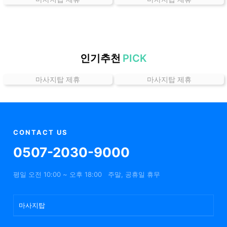
가
격
위
치
할
인기추천
PICK
인
마사지탑 제휴
마사지탑 제휴
정
보
샵
추
천
CONTACT US
0507-2030-9000
평일 오전 10:00 ~ 오후 18:00
주말, 공휴일 휴무
마사지탑