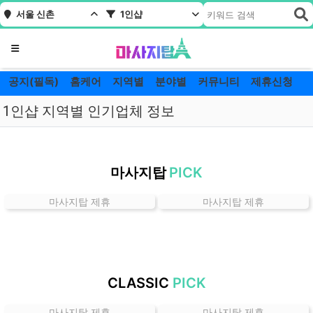
서울 신촌
1인샵
메뉴
공지(필독)
홈케어
지역별
분야별
커뮤니티
제휴신청
1인샵 지역별 인기업체 정보
서
울
마사지탑
PICK
신
촌
마사지탑 제휴
마사지탑 제휴
1
인
샵
잘
하
CLASSIC
PICK
는
곳
마사지탑 제휴
마사지탑 제휴