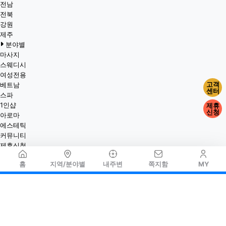
전남
전북
강원
제주
분야별
마사지
스웨디시
여성전용
고객
베트남
센터
스파
1인샵
제휴
신청
아로마
에스테틱
커뮤니티
제휴신청
홈
지역/분야별
내주변
쪽지함
MY