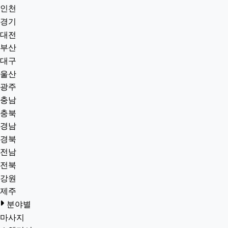
인천
경기
대전
부산
대구
울산
광주
충남
충북
경남
경북
전남
전북
강원
제주
분야별
마사지