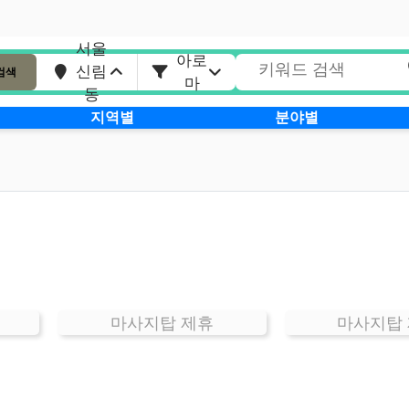
서울
아로
신림
검색
마
동
지역별
분야별
마사지탑 제휴
마사지탑