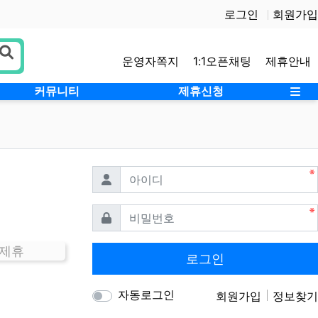
로그인
회원가입
운영자쪽지
1:1오픈채팅
제휴안내
사
커뮤니티
제휴신청
필수
아이디
필수
비밀번호
 제휴
로그인
자동로그인
회원가입
정보찾기