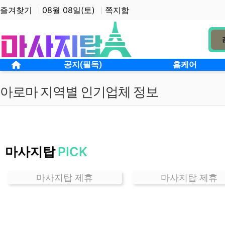
상단 네비
즐겨찾기
08월 08일(토)
쪽지함
메인 메뉴
홈으로
공지(필독)
홈케어
아로마 지역별 인기업체 정보
서
울
마사지탑
PICK
신
림
동
마사지탑 제휴
마사지탑 제휴
아
로
마
잘