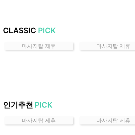
하
는
곳
가
CLASSIC
PICK
격
위
마사지탑 제휴
마사지탑 제휴
치
할
인
정
보
샵
추
천
인기추천
PICK
마사지탑 제휴
마사지탑 제휴