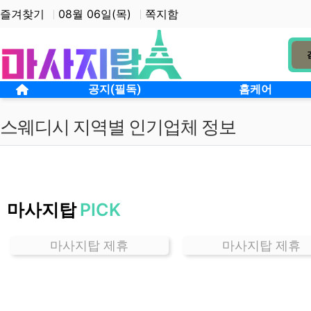
상단 네비
즐겨찾기
08월 06일(목)
쪽지함
메인 메뉴
홈으로
공지(필독)
홈케어
스웨디시 지역별 인기업체 정보
서
울
마사지탑
PICK
신
림
동
마사지탑 제휴
마사지탑 제휴
스
웨
디
시