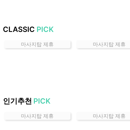
잘
하
는
곳
CLASSIC
PICK
가
격
마사지탑 제휴
마사지탑 제휴
위
치
할
인
정
보
샵
추
인기추천
PICK
천
마사지탑 제휴
마사지탑 제휴