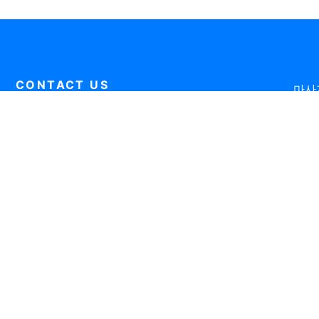
CONTACT US
마사
0507-2030-9000
마사
통신
E-MA
평일 오전 10:00 ~ 오후 18:00
Copy
주말, 공휴일 휴무
마사지탑
메뉴