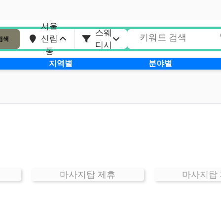
서울
스웨
신림
검색
디시
동
지역별
분야별
마사지탑 제휴
마사지탑