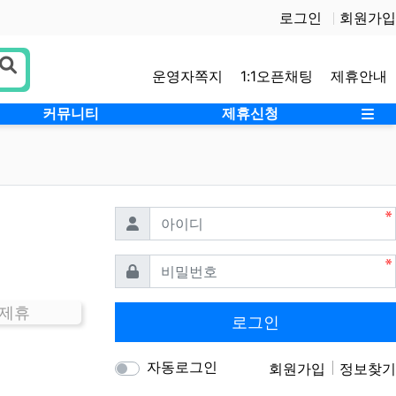
로그인
회원가입
운영자쪽지
1:1오픈채팅
제휴안내
사
커뮤니티
제휴신청
필수
아이디
필수
비밀번호
 제휴
로그인
자동로그인
회원가입
정보찾기