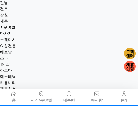
전남
전북
강원
제주
분야별
마사지
스웨디시
여성전용
고객
베트남
센터
스파
1인샵
제휴
신청
아로마
에스테틱
커뮤니티
제휴신청
홈
지역/분야별
내주변
쪽지함
MY