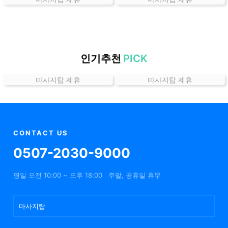
는
곳
가
격
위
인기추천
PICK
치
마사지탑 제휴
마사지탑 제휴
할
인
정
보
샵
CONTACT US
추
0507-2030-9000
천
평일 오전 10:00 ~ 오후 18:00
주말, 공휴일 휴무
마사지탑