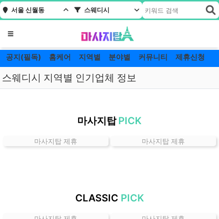
서울 신월동
스웨디시
메뉴
공지(필독)
홈케어
지역별
분야별
커뮤니티
제휴신청
스웨디시 지역별 인기업체 정보
서
울
마사지탑
PICK
신
월
마사지탑 제휴
마사지탑 제휴
동
스
웨
디
시
CLASSIC
PICK
잘
하
마사지탑 제휴
마사지탑 제휴