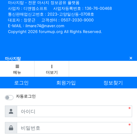
마사지탑 - 전문 마사지 정보공유 플랫폼
사업자 : 디앤엠소프트
사업자등록번호 : 136-76-00468
통신판매업신고번호 : 2023-고양일산동-0708호
대표자 : 장문근
고객센터 : 0507-2030-9000
E-MAIL : ilmare74@naver.com
Copyright 2026 forumup.org All Rights Reserved.
닫
마사지탑
메뉴
더보기
로그인
회원가입
정보찾기
자동로그인
필수
아이디
필수
비밀번호