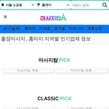
서울 소공동
홈케어
메뉴
공지(필독)
홈케어
지역별
분야별
커뮤니티
제휴신청
출장마사지 , 홈타이 지역별 인기업체 정보
서
울
마사지탑
PICK
소
공
마사지탑 제휴
마사지탑 제휴
동
홈
케
어
잘
CLASSIC
PICK
하
는
마사지탑 제휴
마사지탑 제휴