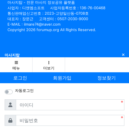
마사지탑 - 전문 마사지 정보공유 플랫폼
사업자 : 디앤엠소프트
사업자등록번호 : 136-76-00468
통신판매업신고번호 : 2023-고양일산동-0708호
대표자 : 장문근
고객센터 : 0507-2030-9000
E-MAIL : ilmare74@naver.com
Copyright 2026 forumup.org All Rights Reserved.
닫
마사지탑
메뉴
더보기
로그인
회원가입
정보찾기
자동로그인
필수
아이디
필수
비밀번호