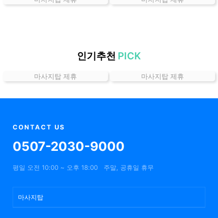
곳
가
격
위
치
인기추천
PICK
할
마사지탑 제휴
마사지탑 제휴
인
정
보
샵
추
CONTACT US
천
0507-2030-9000
평일 오전 10:00 ~ 오후 18:00
주말, 공휴일 휴무
마사지탑