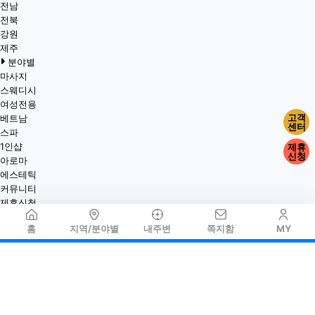
전남
전북
강원
제주
분야별
마사지
스웨디시
여성전용
고객
베트남
센터
스파
1인샵
제휴
신청
아로마
에스테틱
커뮤니티
제휴신청
홈
지역/분야별
내주변
쪽지함
MY