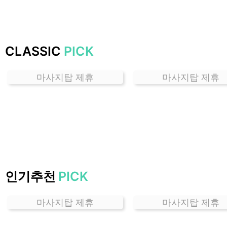
하
는
곳
가
CLASSIC
PICK
격
위
마사지탑 제휴
마사지탑 제휴
치
할
인
정
보
샵
추
천
인기추천
PICK
마사지탑 제휴
마사지탑 제휴