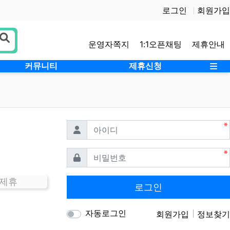
로그인
회원가입
운영자쪽지
1:1오픈채팅
제휴안내
사
커뮤니티
제휴신청
필수
아이디
필수
비밀번호
 제휴
로그인
자동로그인
회원가입
정보찾기