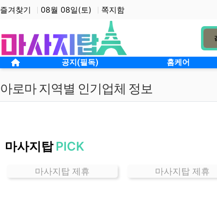
상단 네비
즐겨찾기
08월 08일(토)
쪽지함
메인 메뉴
홈으로
공지(필독)
홈케어
아로마 지역별 인기업체 정보
서
울
마사지탑
PICK
송
중
동
마사지탑 제휴
마사지탑 제휴
아
로
마
잘