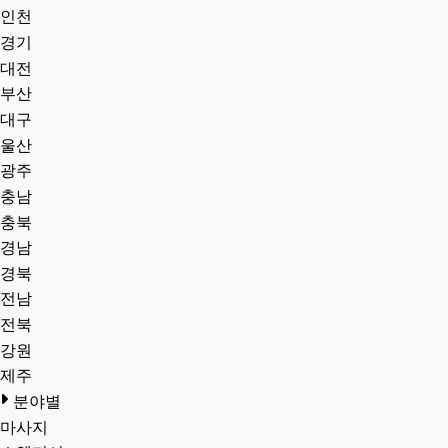
인천
경기
대전
부산
대구
울산
광주
충남
충북
경남
경북
전남
전북
강원
제주
분야별
마사지