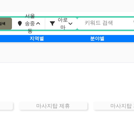
서울
아로
송중
검색
마
동
지역별
분야별
마사지탑 제휴
마사지탑