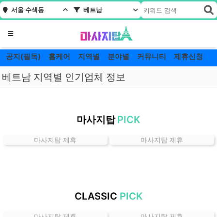
서울 수색동
베트남
메뉴
공지(필독)
홈케어
지역별
분야별
커뮤니티
제휴신청
베트남 지역별 인기업체 정보
서
울
마사지탑
PICK
수
색
마사지탑 제휴
마사지탑 제휴
동
베
트
남
잘
CLASSIC
PICK
하
는
마사지탑 제휴
마사지탑 제휴