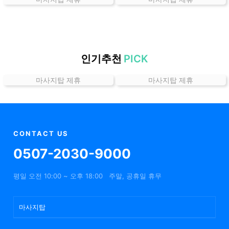
곳
가
격
위
치
인기추천
PICK
할
마사지탑 제휴
마사지탑 제휴
인
정
보
샵
추
CONTACT US
천
0507-2030-9000
평일 오전 10:00 ~ 오후 18:00
주말, 공휴일 휴무
마사지탑