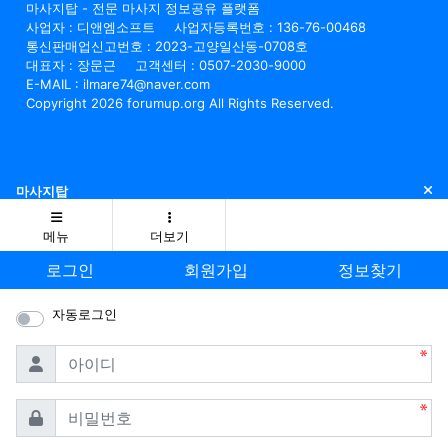
마사지탑 - 전문 마사지 정보공유 플랫폼
사업자 : 디앤엠소프트
사업자등록번호 : 136-76-00468
통신판매업신고번호 : 2023-고양일산동-0708호
대표자 : 장문근
고객센터 : 0507-2030-9000
E-MAIL : ilmare74@naver.com
Copyright 2026 forumup.org All Rights Reserved.
닫
마사지탑
메뉴
더보기
로그인
회원가입
정보찾기
자동로그인
필수
아이디
필수
비밀번호