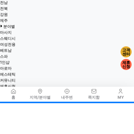
전남
전북
강원
제주
분야별
마사지
스웨디시
여성전용
고객
베트남
센터
스파
1인샵
제휴
신청
아로마
에스테틱
커뮤니티
제휴신청
홈
지역/분야별
내주변
쪽지함
MY