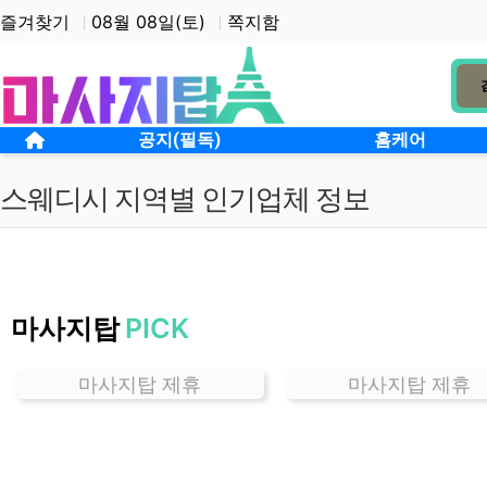
상단 네비
즐겨찾기
08월 08일(토)
쪽지함
메인 메뉴
홈으로
공지(필독)
홈케어
스웨디시 지역별 인기업체 정보
서
울
마사지탑
PICK
수
유
동
마사지탑 제휴
마사지탑 제휴
스
웨
디
시