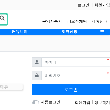
로그인
회원가입
운영자쪽지
1:1오픈채팅
제휴안내
사
커뮤니티
제휴신청
필수
아이디
필수
비밀번호
 제휴
로그인
자동로그인
회원가입
정보찾기