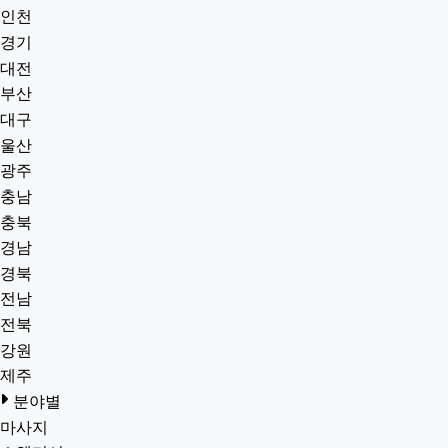
인천
경기
대전
부산
대구
울산
광주
충남
충북
경남
경북
전남
전북
강원
제주
분야별
마사지