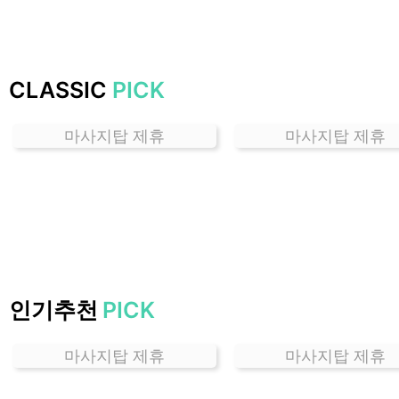
잘
하
는
곳
CLASSIC
PICK
가
격
마사지탑 제휴
마사지탑 제휴
위
치
할
인
정
보
샵
추
인기추천
PICK
천
마사지탑 제휴
마사지탑 제휴