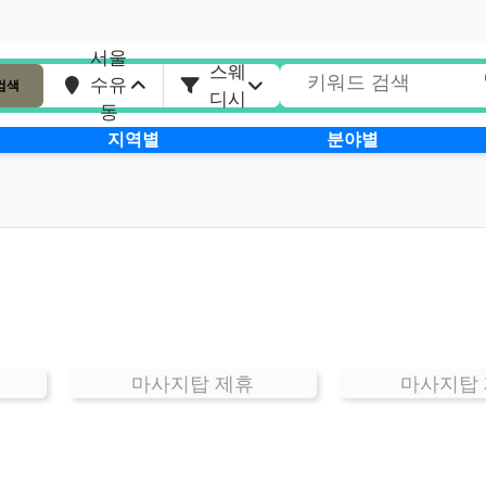
서울
스웨
수유
검색
디시
동
지역별
분야별
마사지탑 제휴
마사지탑