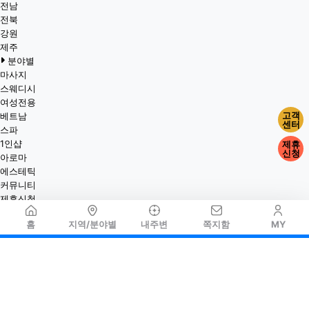
전남
전북
강원
제주
분야별
마사지
스웨디시
여성전용
고객
베트남
센터
스파
1인샵
제휴
신청
아로마
에스테틱
커뮤니티
제휴신청
홈
지역/분야별
내주변
쪽지함
MY