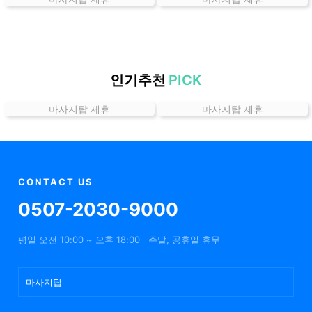
곳
가
격
위
치
인기추천
PICK
할
마사지탑 제휴
마사지탑 제휴
인
정
보
샵
추
CONTACT US
천
0507-2030-9000
평일 오전 10:00 ~ 오후 18:00
주말, 공휴일 휴무
마사지탑