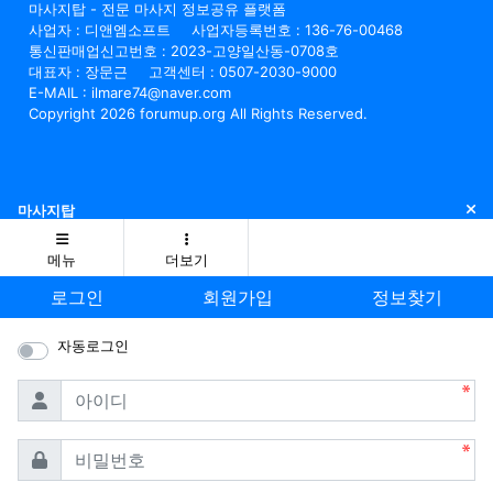
마사지탑 - 전문 마사지 정보공유 플랫폼
사업자 : 디앤엠소프트
사업자등록번호 : 136-76-00468
통신판매업신고번호 : 2023-고양일산동-0708호
대표자 : 장문근
고객센터 : 0507-2030-9000
E-MAIL : ilmare74@naver.com
Copyright 2026 forumup.org All Rights Reserved.
닫
마사지탑
메뉴
더보기
로그인
회원가입
정보찾기
자동로그인
필수
아이디
필수
비밀번호