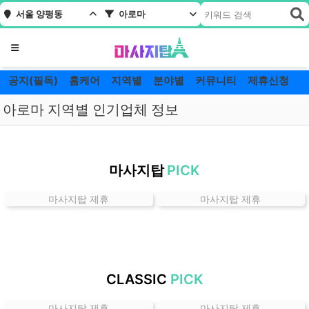
서울 양평동
아로마
메뉴
공지(필독)
홈케어
지역별
분야별
커뮤니티
제휴신청
아로마 지역별 인기업체 정보
서
울
마사지탑
PICK
양
평
마사지탑 제휴
마사지탑 제휴
동
아
로
마
잘
CLASSIC
PICK
하
는
마사지탑 제휴
마사지탑 제휴