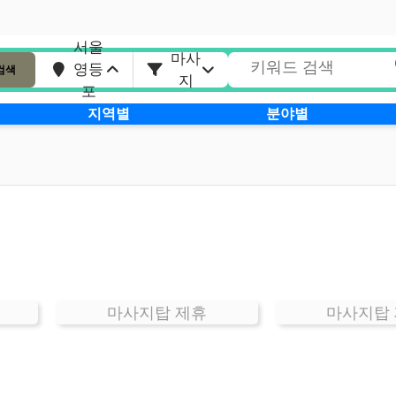
서울
마사
영등
검색
지
포
지역별
분야별
마사지탑 제휴
마사지탑