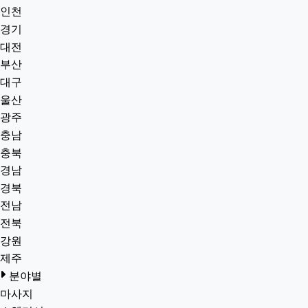
인천
경기
대전
부산
대구
울산
광주
충남
충북
경남
경북
전남
전북
강원
제주
분야별
마사지