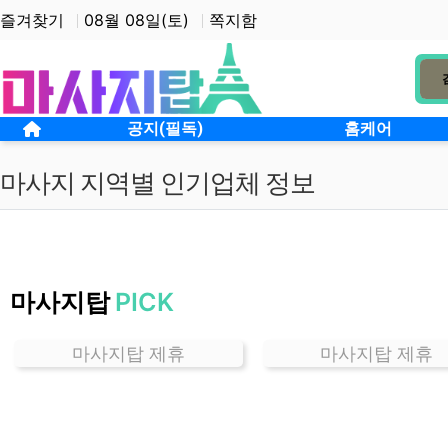
상단 네비
즐겨찾기
08월 08일(토)
쪽지함
메인 메뉴
홈으로
공지(필독)
홈케어
마사지 지역별 인기업체 정보
서
울
마사지탑
PICK
영
등
포
마사지탑 제휴
마사지탑 제휴
마
사
지
잘