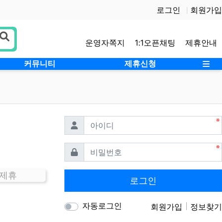
로그인
회원가입
운영자쪽지
1:1오픈채팅
제휴안내
사
커뮤니티
제휴신청
필수
아이디
필수
비밀번호
 제휴
로그인
자동로그인
회원가입
정보찾기