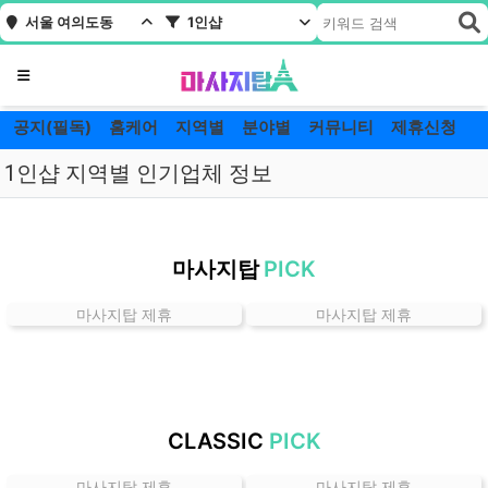
서울 여의도동
1인샵
메뉴
공지(필독)
홈케어
지역별
분야별
커뮤니티
제휴신청
1인샵 지역별 인기업체 정보
서
울
마사지탑
PICK
여
의
마사지탑 제휴
마사지탑 제휴
도
동
1
인
샵
CLASSIC
PICK
잘
하
마사지탑 제휴
마사지탑 제휴