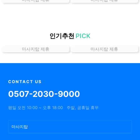
는
곳
가
격
위
인기추천
PICK
치
마사지탑 제휴
마사지탑 제휴
할
인
정
보
샵
CONTACT US
추
0507-2030-9000
천
평일 오전 10:00 ~ 오후 18:00
주말, 공휴일 휴무
마사지탑