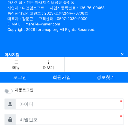
마사지탑 - 전문 마사지 정보공유 플랫폼
사업자 : 디앤엠소프트
사업자등록번호 : 136-76-00468
통신판매업신고번호 : 2023-고양일산동-0708호
대표자 : 장문근
고객센터 : 0507-2030-9000
E-MAIL : ilmare74@naver.com
Copyright 2026 forumup.org All Rights Reserved.
닫
마사지탑
메뉴
더보기
로그인
회원가입
정보찾기
자동로그인
필수
아이디
필수
비밀번호