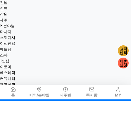
전남
전북
강원
제주
분야별
마사지
스웨디시
여성전용
고객
베트남
센터
스파
1인샵
제휴
신청
아로마
에스테틱
커뮤니티
제휴신청
홈
지역/분야별
내주변
쪽지함
MY