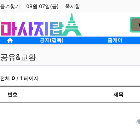
상단 네비
즐겨찾기
08월 07일(금)
쪽지함
메인 메뉴
홈으로
공지(필독)
홈케어
공유&교환
전체
0
/ 1 페이지
번호
제목
게