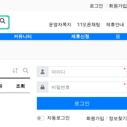
로그인
회원가입
운영자쪽지
1:1오픈채팅
제휴안내
사
커뮤니티
제휴신청
필수
아이디
게시물 정렬
게시판 검색
필수
비밀번호
짜
조회
로그인
자동로그인
회원가입
정보찾기