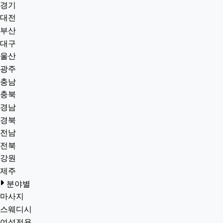
경기
대전
부산
대구
울산
광주
충남
충북
경남
경북
전남
전북
강원
제주
분야별
마사지
스웨디시
여성전용