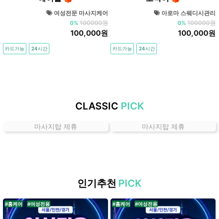
천
여성전문 마사지케어
아로마 스웨디시관리
플
100000원
100000원
0%
0%
랫
100,000원
100,000원
폼
카드가능
24시간
카드가능
24시간
마
사
지
탑
CLASSIC
PICK
마사지탑 제휴
마사지탑 제휴
인기추천
PICK
#홈케어
#여성전용
#홈케어
#여성전용