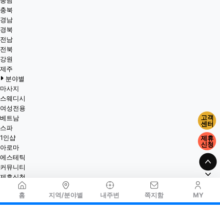
충남
충북
경남
경북
전남
전북
강원
제주
분야별
마사지
스웨디시
여성전용
고객
베트남
센터
스파
1인샵
제휴
신청
아로마
에스테틱
커뮤니티
제휴신청
홈
지역/분야별
내주변
쪽지함
MY