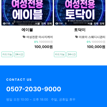
조회
댓글
조회
댓글
118
0
서울
전체
전체
114
0
서울
전체
전체
에이블
토닥이
여성전문 마사지케어
아로마 스웨디시관리
100000원
100000원
0%
0%
100,000원
100,000원
카드가능
24시간
카드가능
24시간
CONTACT US
0507-2030-9000
평일 오전 10:00 ~ 오후 18:00
주말, 공휴일 휴무