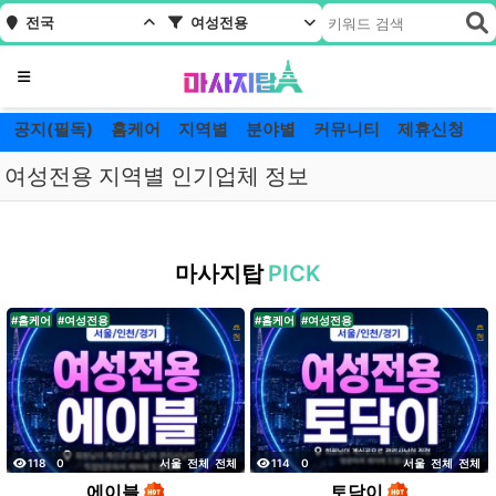
전국
여성전용
메뉴
공지(필독)
홈케어
지역별
분야별
커뮤니티
제휴신청
여성전용 지역별 인기업체 정보
여
성
마사지탑
PICK
전
용
#홈케어
#여성전용
#홈케어
#여성전용
내
주
변
마
사
지
조회
댓글
조회
댓글
118
0
서울
전체
전체
114
0
서울
전체
전체
추
에이블
토닥이