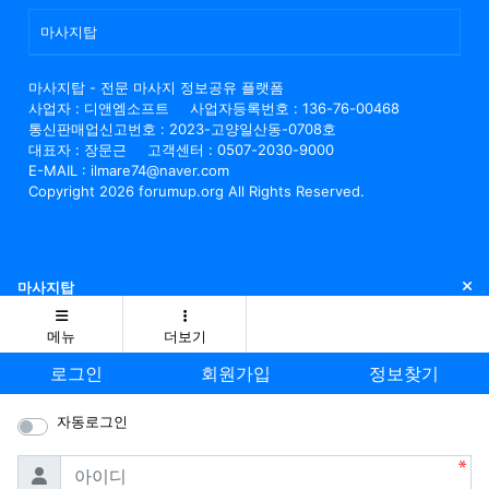
마사지탑
마사지탑 - 전문 마사지 정보공유 플랫폼
사업자 : 디앤엠소프트
사업자등록번호 : 136-76-00468
통신판매업신고번호 : 2023-고양일산동-0708호
대표자 : 장문근
고객센터 : 0507-2030-9000
E-MAIL : ilmare74@naver.com
Copyright 2026 forumup.org All Rights Reserved.
닫
마사지탑
메뉴
더보기
로그인
회원가입
정보찾기
자동로그인
필수
아이디