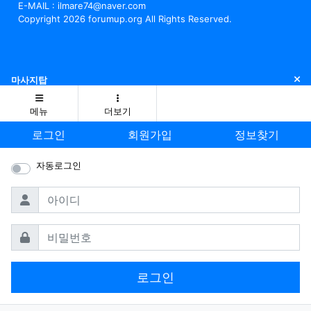
E-MAIL : ilmare74@naver.com
Copyright 2026 forumup.org All Rights Reserved.
닫
마사지탑
메뉴
더보기
로그인
회원가입
정보찾기
자동로그인
필수
아이디
필수
비밀번호
로그인