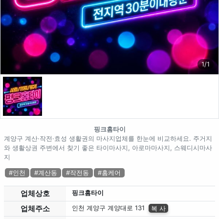
1/1
업체 정보
핑크홈타이
핑크홈타이
계양구 계산·작전·효성 생활권의 마사지업체를 한눈에 비교하세요. 주거지와 
계양구 계산·작전·효성 생활권의 마사지업체를 한눈에 비교하세요. 주거지
와 생활상권 주변에서 찾기 좋은 타이마사지, 아로마마사지, 스웨디시마사
Description
지
지역1
테마
#인천
#계산동
#작전동
#홈케어
업체상호
핑크홈타이
업체주소
인천 계양구 계양대로 131
복 사