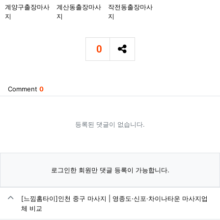
키워드
계양구출장마사
계산동출장마사
작전동출장마사
지
지
지
0
추천
SNS 공유
Comment
0
등록된 댓글이 없습니다.
로그인한 회원만 댓글 등록이 가능합니다.
관련자료
[느낌홈타이]인천 중구 마사지 | 영종도·신포·차이나타운 마사지업
체 비교