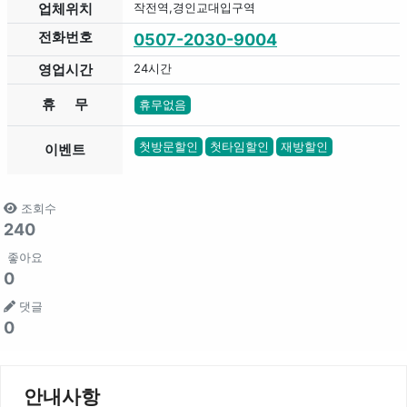
업체위치
작전역,경인교대입구역
전화번호
0507-2030-9004
영업시간
24시간
휴 무
휴무없음
키워드
첫방문할인
첫타임할인
재방할인
이벤트
조회수
240
좋아요
0
댓글
0
안내사항