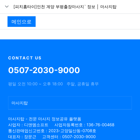
[피치홈타이]인천 계양 부평출장마사지` 정보 │ 마사지탑
메인으로
CONTACT US
0507-2030-9000
평일 오전 10:00 ~ 오후 18:00
주말, 공휴일 휴무
마사지탑
마사지탑 - 전문 마사지 정보공유 플랫폼
사업자 : 디앤엠소프트
사업자등록번호 : 136-76-00468
통신판매업신고번호 : 2023-고양일산동-0708호
대표자 : 장문근
고객센터 : 0507-2030-9000