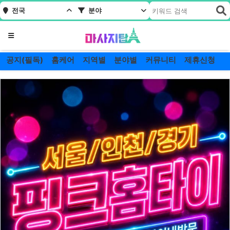
전국
분야
메뉴
공지(필독)
홈케어
지역별
분야별
커뮤니티
제휴신청