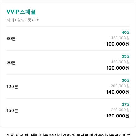
VVIP스페셜
타이+힐링+풋케어
40%
160,000원
60분
100,000원
35%
180,000원
90분
120,000원
30%
200,000원
120분
140,000원
27%
220,000원
150분
160,000원
본문
인천 서구 핑크홈타이는 24시간 전화 및 문자로 예약 운영되는 프리미엄