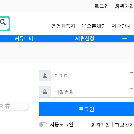
로그인
회원가입
운영자쪽지
1:1오픈채팅
제휴안내
사
커뮤니티
제휴신청
필수
아이디
필수
비밀번호
 제휴
로그인
자동로그인
회원가입
정보찾기