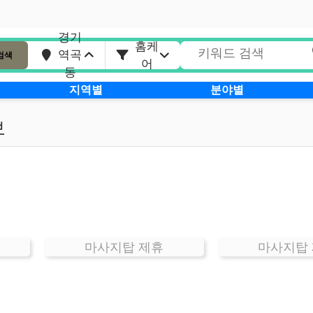
경기
홈케
역곡
검색
어
동
지역별
분야별
보
마사지탑 제휴
마사지탑