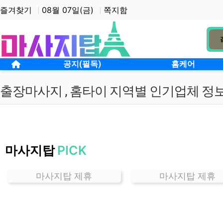
상단 네비
즐겨찾기
08월 07일(금)
쪽지함
메인 메뉴
홈으로
공지(필독)
홈케어
출장마사지 , 홈타이 지역별 인기업체 정
경
기
마사지탑
PICK
역
곡
동
마사지탑 제휴
마사지탑 제휴
홈
케
어
잘