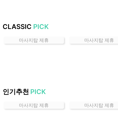
하
는
곳
가
CLASSIC
PICK
격
위
마사지탑 제휴
마사지탑 제휴
치
할
인
정
보
샵
추
천
인기추천
PICK
마사지탑 제휴
마사지탑 제휴