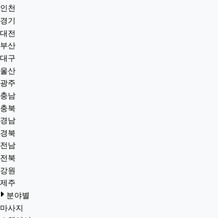
인천
경기
대전
부산
대구
울산
광주
충남
충북
경남
경북
전남
전북
강원
제주
분야별
마사지