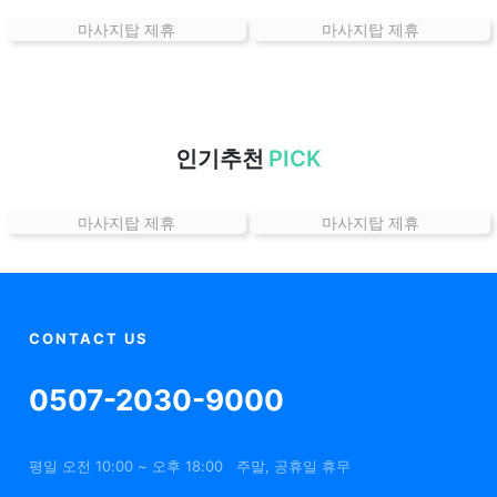
는
마사지탑 제휴
마사지탑 제휴
곳
가
격
위
치
인기추천
PICK
할
인
마사지탑 제휴
마사지탑 제휴
정
보
샵
추
천
CONTACT US
0507-2030-9000
평일 오전 10:00 ~ 오후 18:00
주말, 공휴일 휴무