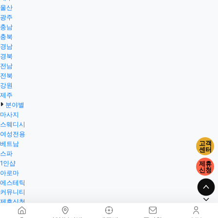
울산
광주
충남
충북
경남
경북
전남
전북
강원
제주
분야별
마사지
스웨디시
여성전용
고객
베트남
센터
스파
1인샵
제휴
신청
아로마
에스테틱
커뮤니티
제휴신청