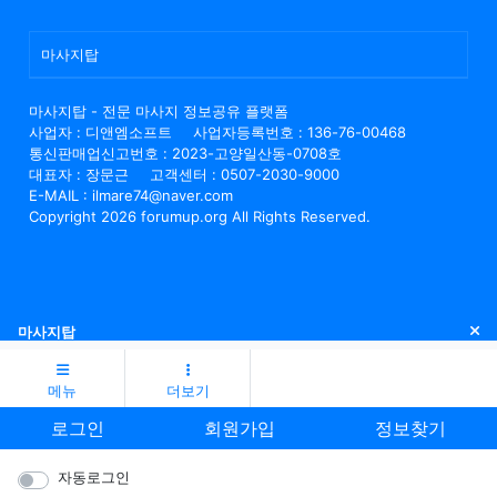
마사지탑
마사지탑 - 전문 마사지 정보공유 플랫폼
사업자 : 디앤엠소프트
사업자등록번호 : 136-76-00468
통신판매업신고번호 : 2023-고양일산동-0708호
대표자 : 장문근
고객센터 : 0507-2030-9000
E-MAIL : ilmare74@naver.com
Copyright 2026 forumup.org All Rights Reserved.
닫
마사지탑
메뉴
더보기
로그인
회원가입
정보찾기
자동로그인