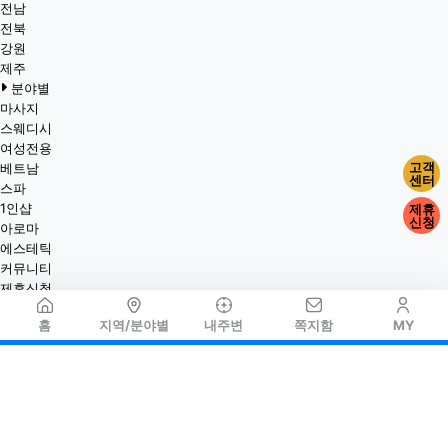
전남
전북
강원
제주
분야별
마사지
스웨디시
여성전용
고객
베트남
센터
스파
1인샵
제휴
신청
아로마
에스테틱
커뮤니티
제휴신청
홈
지역/분야별
내주변
쪽지함
MY