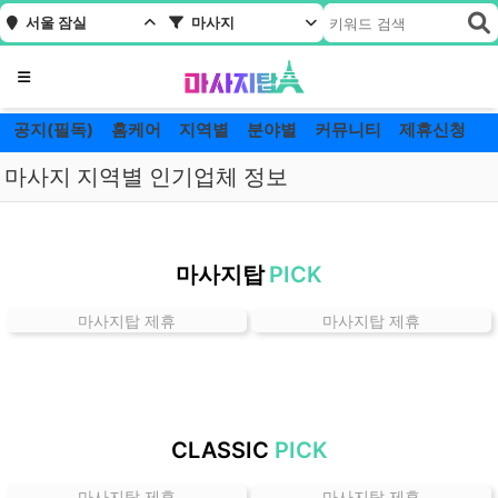
서울 잠실
마사지
메뉴
공지(필독)
홈케어
지역별
분야별
커뮤니티
제휴신청
마사지 지역별 인기업체 정보
서
울
마사지탑
PICK
잠
실
마사지탑 제휴
마사지탑 제휴
마
사
지
잘
하
CLASSIC
PICK
는
곳
마사지탑 제휴
마사지탑 제휴