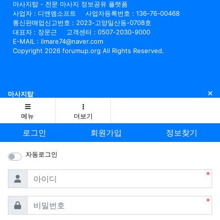
마사지탑 - 전문 마사지 정보공유 플랫폼
사업자 : 디앤엠소프트
사업자등록번호 : 136-76-00468
통신판매업신고번호 : 2023-고양일산동-0708호
대표자 : 장문근
고객센터 : 0507-2030-9000
E-MAIL : ilmare74@naver.com
Copyright 2026 forumup.org All Rights Reserved.
닫
마사지탑
메뉴
더보기
로그인
회원가입
정보찾기
자동로그인
필수
아이디
필수
비밀번호