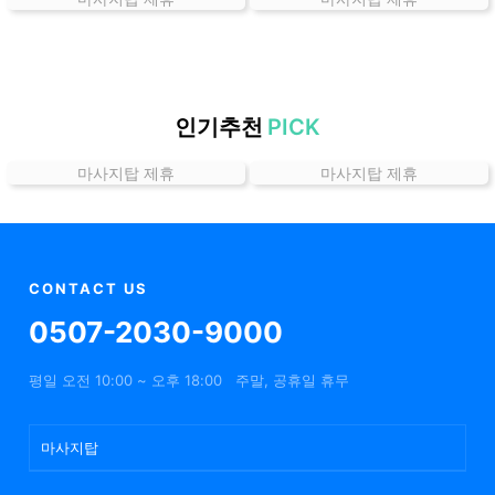
가
격
위
치
할
인기추천
PICK
인
마사지탑 제휴
마사지탑 제휴
정
보
샵
추
천
CONTACT US
0507-2030-9000
평일 오전 10:00 ~ 오후 18:00
주말, 공휴일 휴무
마사지탑