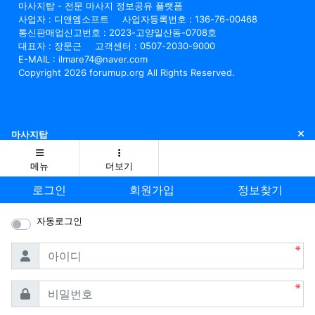
마사지탑 - 전문 마사지 정보공유 플랫폼
사업자 : 디앤엠소프트
사업자등록번호 : 136-76-00468
통신판매업신고번호 : 2023-고양일산동-0708호
대표자 : 장문근
고객센터 : 0507-2030-9000
E-MAIL : ilmare74@naver.com
Copyright 2026 forumup.org All Rights Reserved.
닫
마사지탑
메뉴
더보기
로그인
회원가입
정보찾기
자동로그인
필수
아이디
필수
비밀번호