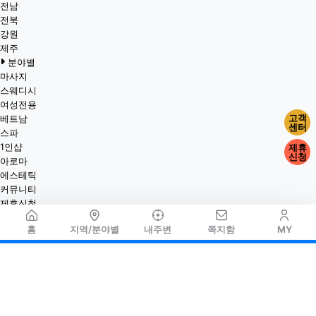
전남
전북
강원
제주
분야별
마사지
스웨디시
여성전용
고객
베트남
센터
스파
1인샵
제휴
신청
아로마
에스테틱
커뮤니티
제휴신청
홈
지역/분야별
내주변
쪽지함
MY