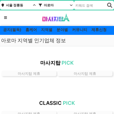
서울 정릉동
아로마
메뉴
공지(필독)
홈케어
지역별
분야별
커뮤니티
제휴신청
아로마 지역별 인기업체 정보
서
울
마사지탑
PICK
정
릉
마사지탑 제휴
마사지탑 제휴
동
아
로
마
잘
CLASSIC
PICK
하
는
마사지탑 제휴
마사지탑 제휴