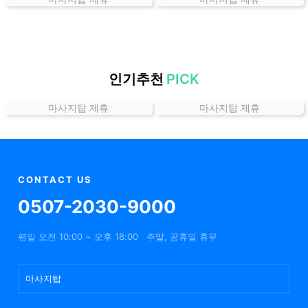
곳
가
격
위
치
인기추천
PICK
할
마사지탑 제휴
마사지탑 제휴
인
정
보
샵
추
CONTACT US
천
0507-2030-9000
평일 오전 10:00 ~ 오후 18:00
주말, 공휴일 휴무
마사지탑