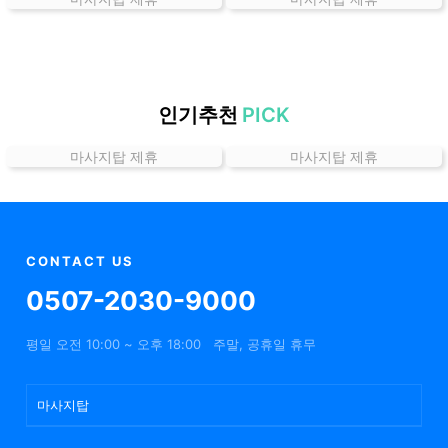
곳
가
격
위
치
인기추천
PICK
할
마사지탑 제휴
마사지탑 제휴
인
정
보
샵
추
CONTACT US
천
0507-2030-9000
평일 오전 10:00 ~ 오후 18:00
주말, 공휴일 휴무
마사지탑