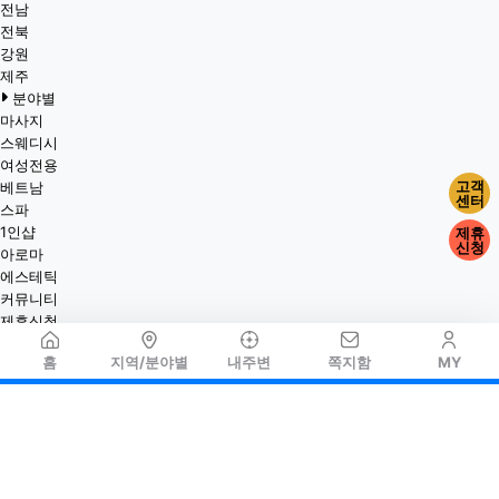
전남
전북
강원
제주
분야별
마사지
스웨디시
여성전용
고객
베트남
센터
스파
1인샵
제휴
신청
아로마
에스테틱
커뮤니티
제휴신청
홈
지역/분야별
내주변
쪽지함
MY