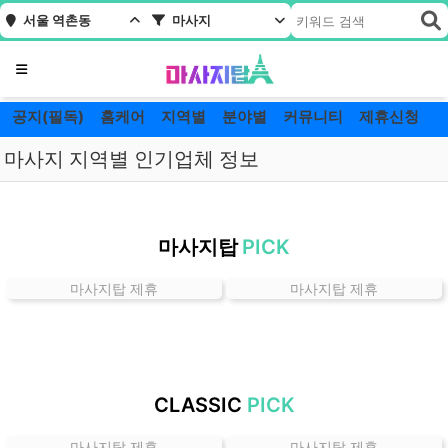
서울 역촌동
마사지
메뉴
공지(필독)
홈케어
지역별
분야별
커뮤니티
제휴신청
마사지 지역별 인기업체 정보
서
울
마사지탑
PICK
역
촌
마사지탑 제휴
마사지탑 제휴
동
마
사
지
잘
CLASSIC
PICK
하
는
마사지탑 제휴
마사지탑 제휴