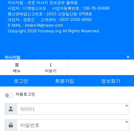
마사지탑 - 전문 마사지 정보공유 플랫폼
사업자 : 디앤엠소프트
사업자등록번호 : 136-76-00468
통신판매업신고번호 : 2023-고양일산동-0708호
대표자 : 장문근
고객센터 : 0507-2030-9000
E-MAIL : ilmare74@naver.com
Copyright 2026 forumup.org All Rights Reserved.
닫
마사지탑
메뉴
더보기
로그인
회원가입
정보찾기
자동로그인
필수
아이디
필수
비밀번호