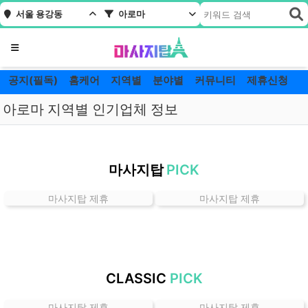
서울 용강동
아로마
메뉴
공지(필독)
홈케어
지역별
분야별
커뮤니티
제휴신청
아로마 지역별 인기업체 정보
서
울
마사지탑
PICK
용
강
마사지탑 제휴
마사지탑 제휴
동
아
로
마
잘
CLASSIC
PICK
하
는
마사지탑 제휴
마사지탑 제휴