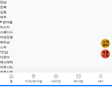
전남
전북
강원
제주
분야별
마사지
스웨디시
여성전용
고객
베트남
센터
스파
1인샵
제휴
신청
아로마
에스테틱
커뮤니티
제휴신청
홈
지역/분야별
내주변
쪽지함
MY