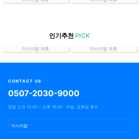
곳
가
격
위
치
인기추천
PICK
할
마사지탑 제휴
마사지탑 제휴
인
정
보
샵
추
CONTACT US
천
0507-2030-9000
평일 오전 10:00 ~ 오후 18:00
주말, 공휴일 휴무
마사지탑