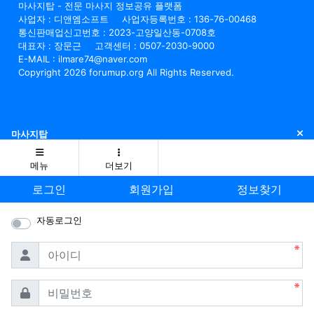
마사지탑 - 전문 마사지 정보공유 플랫폼
사업자 : 디앤엠소프트
사업자등록번호 : 136-76-00468
통신판매업신고번호 : 2023-고양일산동-0708호
대표자 : 장문근
고객센터 : 0507-2030-9000
E-MAIL : ilmare74@naver.com
Copyright 2026 forumup.org All Rights Reserved.
닫
마사지탑
메뉴
더보기
로그인
회원가입
정보찾기
자동로그인
필수
아이디
필수
비밀번호