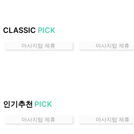
하
는
곳
가
CLASSIC
PICK
격
위
마사지탑 제휴
마사지탑 제휴
치
할
인
정
보
샵
추
천
인기추천
PICK
마사지탑 제휴
마사지탑 제휴