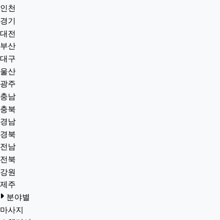
인천
경기
대전
부산
대구
울산
광주
충남
충북
경남
경북
전남
전북
강원
제주
분야별
마사지