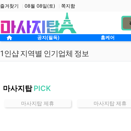
상단 네비
즐겨찾기
08월 08일(토)
쪽지함
메인 메뉴
홈으로
공지(필독)
홈케어
1인샵 지역별 인기업체 정보
경
기
마사지탑
PICK
관
양
동
마사지탑 제휴
마사지탑 제휴
1
인
샵
잘