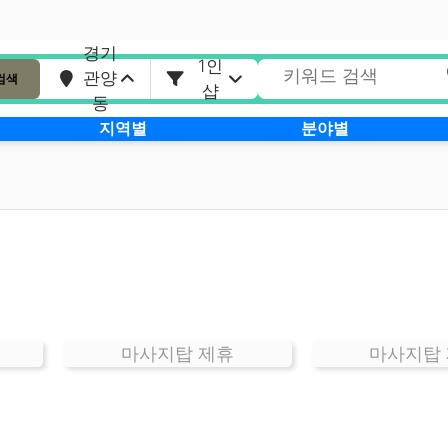
경기
1인
관양
검색
샵
동
지역별
분야별
마사지탑 제휴
마사지탑