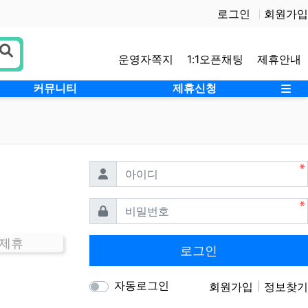
로그인
회원가입
운영자쪽지
1:1오픈채팅
제휴안내
사
커뮤니티
제휴신청
필수
아이디
필수
비밀번호
 제휴
로그인
자동로그인
회원가입
정보찾기