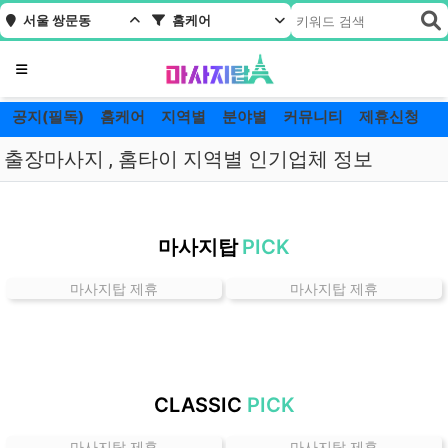
서울 쌍문동
홈케어
메뉴
공지(필독)
홈케어
지역별
분야별
커뮤니티
제휴신청
출장마사지 , 홈타이 지역별 인기업체 정보
서
울
마사지탑
PICK
쌍
문
마사지탑 제휴
마사지탑 제휴
동
홈
케
어
잘
CLASSIC
PICK
하
는
마사지탑 제휴
마사지탑 제휴