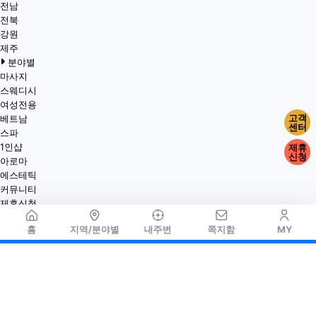
전남
전북
강원
제주
분야별
마사지
스웨디시
여성전용
고객
베트남
센터
스파
1인샵
제휴
신청
아로마
에스테틱
커뮤니티
제휴신청
홈
지역/분야별
내주변
쪽지함
MY