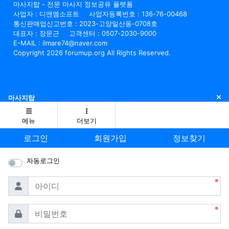
마사지탑 - 전문 마사지 정보공유 플랫폼
사업자 : 디앤엠소프트
사업자등록번호 : 136-76-00468
통신판매업신고번호 : 2023-고양일산동-0708호
대표자 : 장문근
고객센터 : 0507-2030-9000
E-MAIL : ilmare74@naver.com
Copyright 2026 forumup.org All Rights Reserved.
닫
마사지탑
메뉴
더보기
로그인
회원가입
정보찾기
자동로그인
필수
아이디
필수
비밀번호