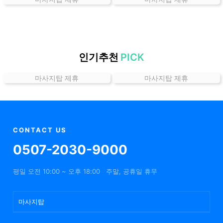
곳
가
격
위
치
인기추천
PICK
할
마사지탑 제휴
마사지탑 제휴
인
정
보
샵
추
CONTACT US
천
0507-2030-9000
평일 오전 10:00 ~ 오후 18:00
주말, 공휴일 휴무
마사지탑